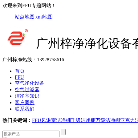
欢迎来到FFU专题网站！
站点地图
|
xml地图
广州梓净净化设备
广州梓净热线：
13928758616
首页
FFU
空气净化设备
空气过滤器
洁净室知识
客户案例
联系我们
热门关键词：
FFU
风淋室
洁净棚
千级洁净棚
万级洁净棚
亚克力