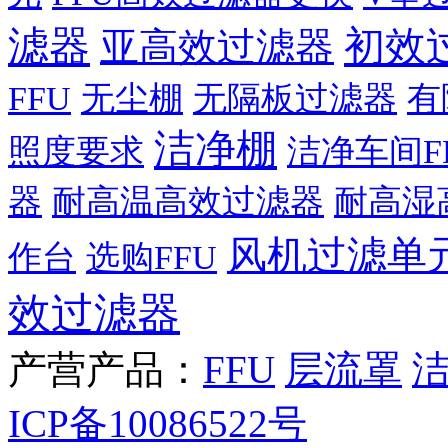
滤器
初效
亚高效过滤器
FFU
无尘棚
无隔板过滤器
有
洁净棚
照度要求
洁净车间F
器
耐高温高效过滤器
耐高湿
风机过滤单
作台
选购FFU
效过滤器
产营产品：
FFU
层流罩
ICP备10086522号