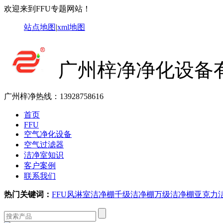
欢迎来到FFU专题网站！
站点地图
|
xml地图
广州梓净净化设备
广州梓净热线：
13928758616
首页
FFU
空气净化设备
空气过滤器
洁净室知识
客户案例
联系我们
热门关键词：
FFU
风淋室
洁净棚
千级洁净棚
万级洁净棚
亚克力