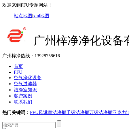
欢迎来到FFU专题网站！
站点地图
|
xml地图
广州梓净净化设备
广州梓净热线：
13928758616
首页
FFU
空气净化设备
空气过滤器
洁净室知识
客户案例
联系我们
热门关键词：
FFU
风淋室
洁净棚
千级洁净棚
万级洁净棚
亚克力