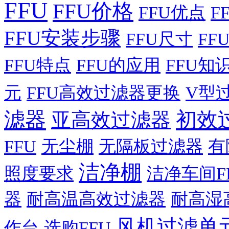
FFU
FFU价格
FFU优点
F
FFU安装步骤
FFU尺寸
FF
FFU特点
FFU的应用
FFU知
元
FFU高效过滤器更换
V型
滤器
初效
亚高效过滤器
FFU
无尘棚
无隔板过滤器
有
洁净棚
照度要求
洁净车间F
器
耐高温高效过滤器
耐高湿
风机过滤单
作台
选购FFU