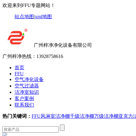
欢迎来到FFU专题网站！
站点地图
|
xml地图
广州梓净净化设备有限公司
广州梓净热线：
13928758616
首页
FFU
空气净化设备
空气过滤器
洁净室知识
客户案例
联系我们
热门关键词：
FFU
风淋室
洁净棚
千级洁净棚
万级洁净棚
亚克力