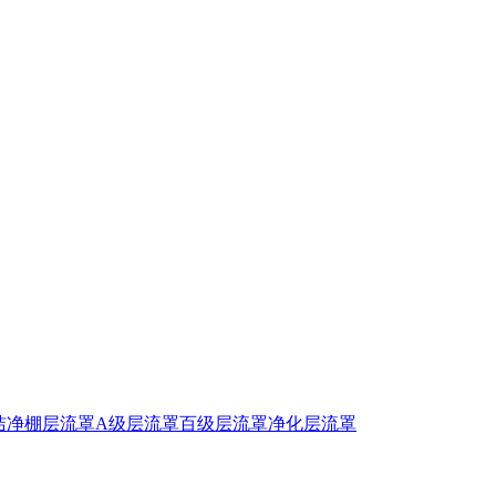
洁净棚
层流罩
A级层流罩
百级层流罩
净化层流罩