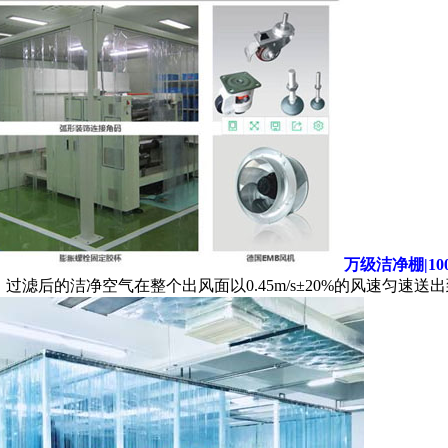
万级洁净棚|1
过滤后的洁净空气在整个出风面以0.45m/s±20%的风速匀速