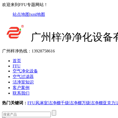
欢迎来到FFU专题网站！
站点地图
|
xml地图
广州梓净净化设备
广州梓净热线：
13928758616
首页
FFU
空气净化设备
空气过滤器
洁净室知识
客户案例
联系我们
热门关键词：
FFU
风淋室
洁净棚
千级洁净棚
万级洁净棚
亚克力