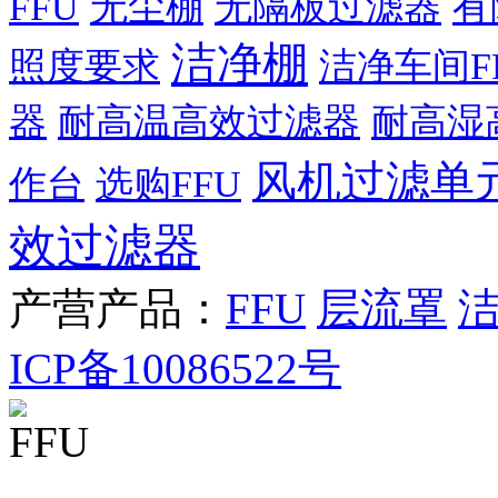
FFU
无尘棚
无隔板过滤器
有
洁净棚
照度要求
洁净车间F
器
耐高温高效过滤器
耐高湿
风机过滤单
作台
选购FFU
效过滤器
产营产品：
FFU
层流罩
ICP备10086522号