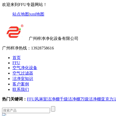
欢迎来到FFU专题网站！
站点地图
|
xml地图
广州梓净净化设备有限公司
广州梓净热线：
13928758616
首页
FFU
空气净化设备
空气过滤器
洁净室知识
客户案例
联系我们
热门关键词：
FFU
风淋室
洁净棚
千级洁净棚
万级洁净棚
亚克力