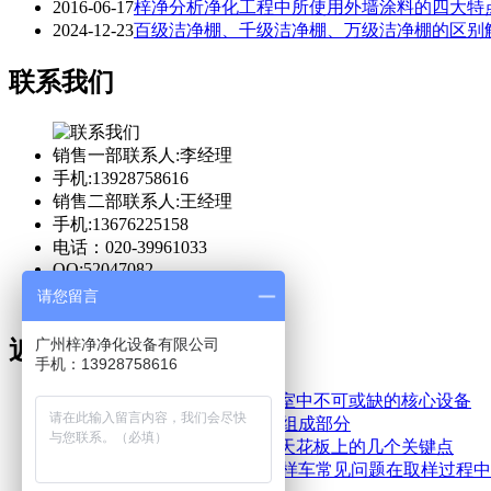
2016-06-17
梓净分析净化工程中所使用外墙涂料的四大特
2024-12-23
百级洁净棚、千级洁净棚、万级洁净棚的区别
联系我们
销售一部联系人:李经理
手机:13928758616
销售二部联系人:王经理
手机:13676225158
电话：020-39961033
QQ:52047082
请您留言
广州梓净净化设备有限公司
近期文章
手机：13928758616
FFU高效空气净化单元是洁净室中不可或缺的核心设备
层流罩作为洁净车间中的重要组成部分
FFU应均匀分布在洁净车间的天花板上的几个关键点
防爆洁净采样车和防爆层流取样车常见问题在取样过程中