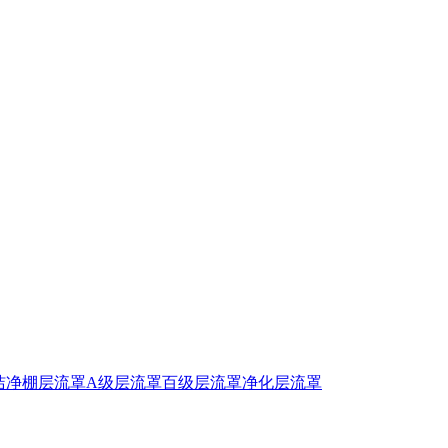
洁净棚
层流罩
A级层流罩
百级层流罩
净化层流罩