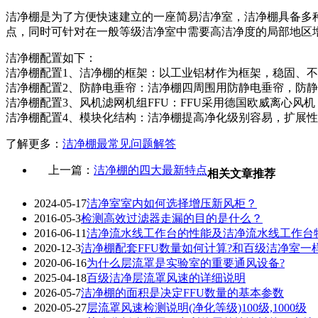
洁净棚是为了方便快速建立的一座简易洁净室，洁净棚具备多
点，同时可针对在一般等级洁净室中需要高洁净度的局部地区
洁净棚配置如下：
洁净棚配置1、洁净棚的框架：以工业铝材作为框架，稳固、
洁净棚配置2、防静电垂帘：洁净棚四周围用防静电垂帘，防
洁净棚配置3、风机滤网机组FFU：FFU采用德国欧威离心风
洁净棚配置4、模块化结构：洁净棚提高净化级别容易，扩展
了解更多：
洁净棚最常见问题解答
上一篇：
洁净棚的四大最新特点
相关文章推荐
2024-05-17
洁净室室内如何选择增压新风柜？
2016-05-3
检测高效过滤器走漏的目的是什么？
2016-06-11
洁净流水线工作台的性能及洁净流水线工作台
2020-12-3
洁净棚配套FFU数量如何计算?和百级洁净室一
2020-06-16
为什么层流罩是实验室的重要通风设备?
2025-04-18
百级洁净层流罩风速的详细说明
2026-05-7
洁净棚的面积是决定FFU数量的基本参数
2020-05-27
层流罩风速检测说明(净化等级)100级,1000级