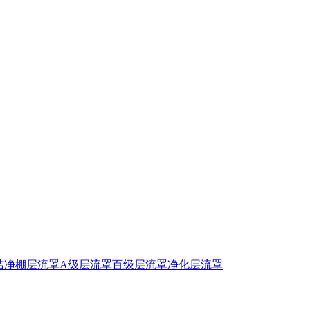
洁净棚
层流罩
A级层流罩
百级层流罩
净化层流罩