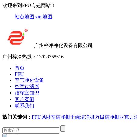
欢迎来到FFU专题网站！
站点地图
|
xml地图
广州梓净净化设备有限公司
广州梓净热线：
13928758616
首页
FFU
空气净化设备
空气过滤器
洁净室知识
客户案例
联系我们
热门关键词：
FFU
风淋室
洁净棚
千级洁净棚
万级洁净棚
亚克力