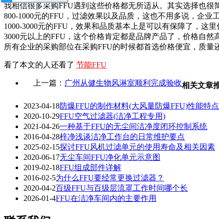
我相信很多采购FFU遇到这些价格都无所适从。其实选择也很
800-1000元的FFU，过滤效果以及品质，这也不用多说，企
1000-3000元的FFU，效果和品质基本上是可以有保障了
3000元以上的FFU，这个价格肯定都是品牌产品了，价格自
所有企业的采购部位在采购FFU的时候都首选价格便宜，质量
看了本文的人还看了
节能FFU
上一篇：
广州从健生物风淋室顺利完成验收
相关文章
2023-04-18
防爆FFU的制作材料(大风量防爆FFU)性能特点
2020-10-29
FFU空气过滤器(洁净工程专用)
2021-04-26
一种基于FFU的无尘间洁净度闭环控制系统
2016-04-28
梓净浅谈洁净工作台的日常维护要点
2025-02-15
探讨FFU风机过滤单元的使用寿命及相关因素
2020-06-17
无尘车间FFU净化单元示意图
2019-02-18
FFU组成部件详解
2016-02-5
为什么FFU要经常更换过滤器？
2020-04-2
百级FFU与百级层流罩工作时间哪个长
2026-01-4
FFU在洁净车间内的主要作用