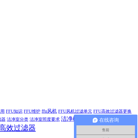
ffu风机
应用
FFU知识
FFU维护
FFU风机过滤单元
FFU高效过滤器更换
洁净棚
滤器
洁净室分类
洁净室照度要求
洁净车间FFU
活性炭过滤器
在线咨询
高效过滤器
售前