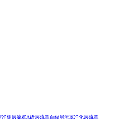
洁净棚
层流罩
A级层流罩
百级层流罩
净化层流罩