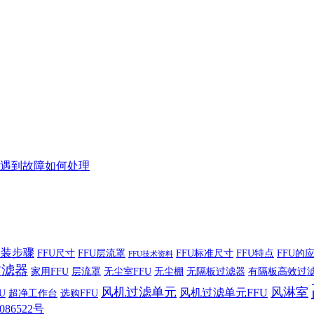
遇到故障如何处理
安装步骤
FFU尺寸
FFU层流罩
FFU标准尺寸
FFU特点
FFU的
FFU技术资料
过滤器
家用FFU
层流罩
无尘室FFU
无尘棚
无隔板过滤器
有隔板高效过
风机过滤单元
风淋室
风机过滤单元FFU
U
超净工作台
选购FFU
086522号