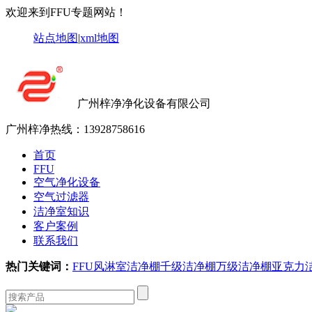
欢迎来到FFU专题网站！
站点地图
|
xml地图
广州梓净净化设备有限公司
广州梓净热线：
13928758616
首页
FFU
空气净化设备
空气过滤器
洁净室知识
客户案例
联系我们
热门关键词：
FFU
风淋室
洁净棚
千级洁净棚
万级洁净棚
亚克力