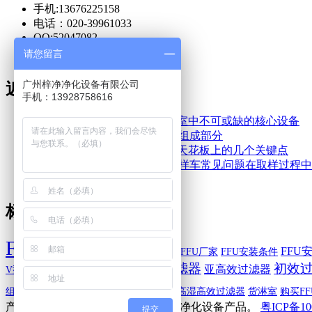
手机:13676225158
电话：020-39961033
QQ:52047082
请您留言
广州梓净净化设备有限公司
近期文章
手机：13928758616
FFU高效空气净化单元是洁净室中不可或缺的核心设备
层流罩作为洁净车间中的重要组成部分
FFU应均匀分布在洁净车间的天花板上的几个关键点
防爆洁净采样车和防爆层流取样车常见问题在取样过程中
洁净取样车
标签
FFU
FFU价格
FFU
FFU优点
FFU分类
FFU厂家
FFU安装条件
中效过滤器
初效
亚高效过滤器
V型过滤器
一体化高效过滤器
组合式高效过滤器
耐高温高效过滤器
耐高湿高效过滤器
货淋室
购买FF
产营产品：
FFU
层流罩
洁净棚
空气净化设备产品。
粤ICP备10
提交