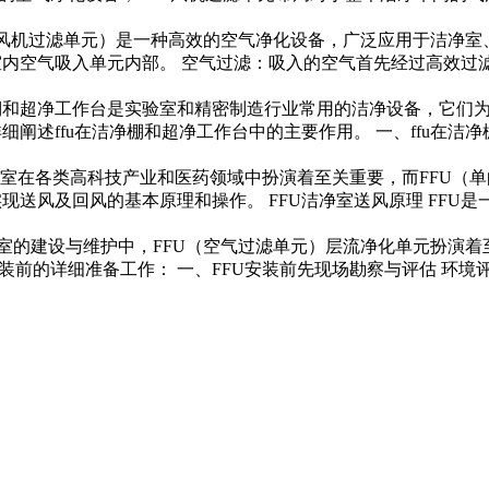
FU（风机过滤单元）是一种高效的空气净化设备，广泛应用于洁净室
内空气吸入单元内部。 空气过滤：吸入的空气首先经过高效过滤器（H
u在洁净棚和超净工作台是实验室和精密制造行业常用的洁净设备，
述ffu在洁净棚和超净工作台中的主要作用。 一、ffu在洁净棚中的
 洁净室在各类高科技产业和医药领域中扮演着至关重要，而FFU
送风及回风的基本原理和操作。 FFU洁净室送风原理 FFU是一
洁净室的建设与维护中，FFU（空气过滤单元）层流净化单元扮演
前的详细准备工作： 一、FFU安装前先现场勘察与评估 环境评估