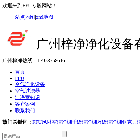
欢迎来到FFU专题网站！
站点地图
|
xml地图
广州梓净净化设备
广州梓净热线：
13928758616
首页
FFU
空气净化设备
空气过滤器
洁净室知识
客户案例
联系我们
热门关键词：
FFU
风淋室
洁净棚
千级洁净棚
万级洁净棚
亚克力