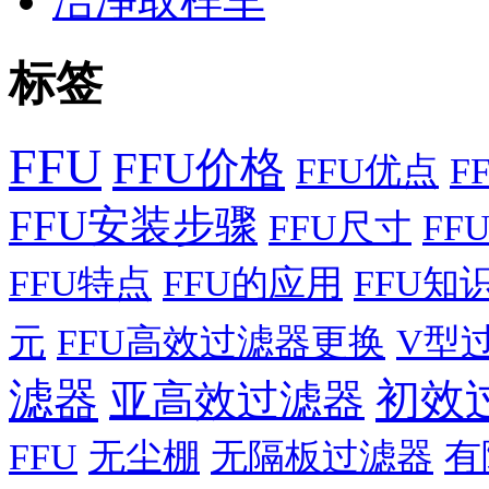
洁净取样车
标签
FFU
FFU价格
FFU优点
F
FFU安装步骤
FFU尺寸
FF
FFU特点
FFU的应用
FFU知
元
FFU高效过滤器更换
V型
滤器
初效
亚高效过滤器
FFU
无尘棚
无隔板过滤器
有