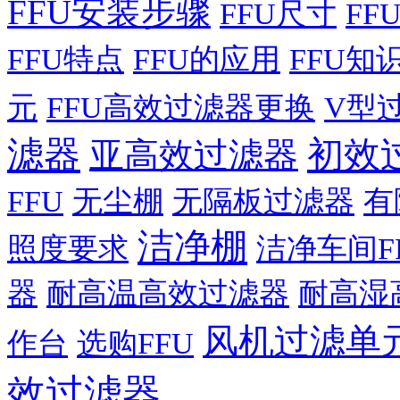
FFU安装步骤
FFU尺寸
FF
FFU特点
FFU的应用
FFU知
元
FFU高效过滤器更换
V型
滤器
初效
亚高效过滤器
FFU
无尘棚
无隔板过滤器
有
洁净棚
照度要求
洁净车间F
器
耐高温高效过滤器
耐高湿
风机过滤单
作台
选购FFU
效过滤器