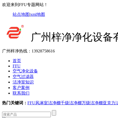
欢迎来到FFU专题网站！
站点地图
|
xml地图
广州梓净净化设备
广州梓净热线：
13928758616
首页
FFU
空气净化设备
空气过滤器
洁净室知识
客户案例
联系我们
热门关键词：
FFU
风淋室
洁净棚
千级洁净棚
万级洁净棚
亚克力