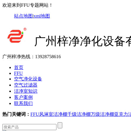
欢迎来到FFU专题网站！
站点地图
|
xml地图
广州梓净净化设备
广州梓净热线：
13928758616
首页
FFU
空气净化设备
空气过滤器
洁净室知识
客户案例
联系我们
热门关键词：
FFU
风淋室
洁净棚
千级洁净棚
万级洁净棚
亚克力