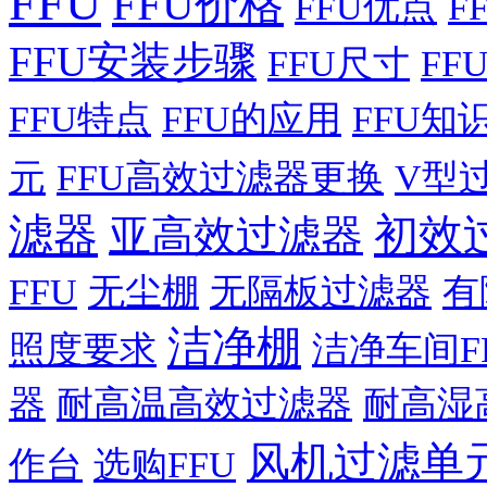
FFU
FFU价格
FFU优点
F
FFU安装步骤
FFU尺寸
FF
FFU特点
FFU的应用
FFU知
元
FFU高效过滤器更换
V型
滤器
初效
亚高效过滤器
FFU
无尘棚
无隔板过滤器
有
洁净棚
照度要求
洁净车间F
器
耐高温高效过滤器
耐高湿
风机过滤单
作台
选购FFU