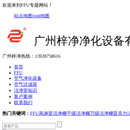
欢迎来到FFU专题网站！
站点地图
|
xml地图
广州梓净净化设备
广州梓净热线：
13928758616
首页
FFU
空气净化设备
空气过滤器
洁净室知识
客户案例
联系我们
热门关键词：
FFU
风淋室
洁净棚
千级洁净棚
万级洁净棚
亚克力