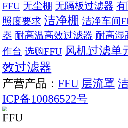
FFU
无尘棚
无隔板过滤器
有
洁净棚
照度要求
洁净车间F
器
耐高温高效过滤器
耐高湿
风机过滤单
作台
选购FFU
效过滤器
产营产品：
FFU
层流罩
ICP备10086522号