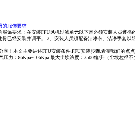
员的服饰要求
员的服饰要求：在安装FFU风机过滤单元以下是必须安装人员遵循
已经安装并调平。 2、安装人员须配备洁净衣、洁净手套以防止人为
家分享！本文主要讲述FFU安装条件,FFU安装步骤,希望我们的
力：86Kpa~106Kpa 最大尘埃浓度：3500粒/升（尘埃粒径不大于0.5