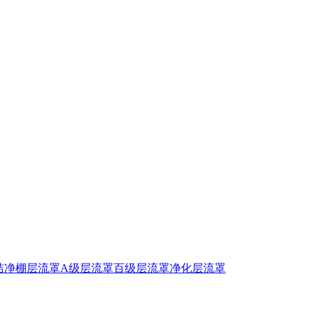
洁净棚
层流罩
A级层流罩
百级层流罩
净化层流罩