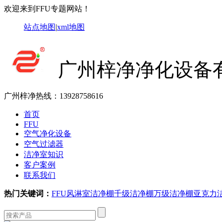
欢迎来到FFU专题网站！
站点地图
|
xml地图
广州梓净净化设备
广州梓净热线：
13928758616
首页
FFU
空气净化设备
空气过滤器
洁净室知识
客户案例
联系我们
热门关键词：
FFU
风淋室
洁净棚
千级洁净棚
万级洁净棚
亚克力