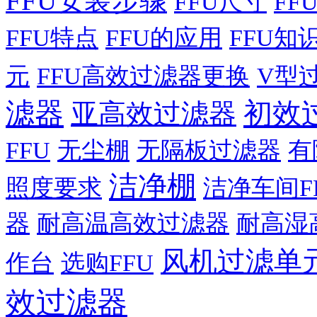
FFU安装步骤
FFU尺寸
FF
FFU特点
FFU的应用
FFU知
元
FFU高效过滤器更换
V型
滤器
初效
亚高效过滤器
FFU
无尘棚
无隔板过滤器
有
洁净棚
照度要求
洁净车间F
器
耐高温高效过滤器
耐高湿
风机过滤单
作台
选购FFU
效过滤器