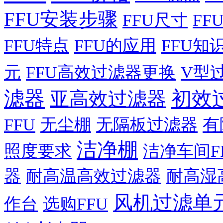
FFU安装步骤
FFU尺寸
FF
FFU特点
FFU的应用
FFU知
元
FFU高效过滤器更换
V型
滤器
初效
亚高效过滤器
FFU
无尘棚
无隔板过滤器
有
洁净棚
照度要求
洁净车间F
器
耐高温高效过滤器
耐高湿
风机过滤单
作台
选购FFU