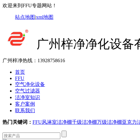
欢迎来到FFU专题网站！
站点地图
|
xml地图
广州梓净净化设备
广州梓净热线：
13928758616
首页
FFU
空气净化设备
空气过滤器
洁净室知识
客户案例
联系我们
热门关键词：
FFU
风淋室
洁净棚
千级洁净棚
万级洁净棚
亚克力