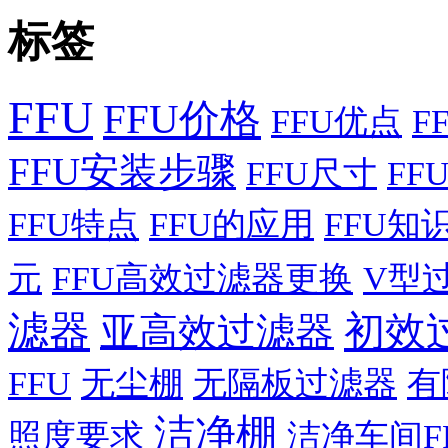
标签
FFU
FFU价格
FFU优点
F
FFU安装步骤
FFU尺寸
FF
FFU特点
FFU的应用
FFU知
元
FFU高效过滤器更换
V型
滤器
初效
亚高效过滤器
FFU
无尘棚
无隔板过滤器
有
洁净棚
照度要求
洁净车间F