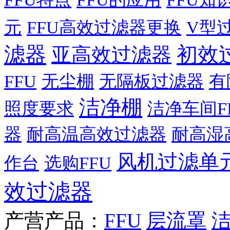
元
FFU高效过滤器更换
V型
滤器
初效
亚高效过滤器
FFU
无尘棚
无隔板过滤器
有
洁净棚
照度要求
洁净车间F
器
耐高温高效过滤器
耐高湿
风机过滤单
作台
选购FFU
效过滤器
产营产品：
FFU
层流罩