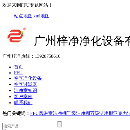
欢迎来到FFU专题网站！
站点地图
|
xml地图
广州梓净净化设备
广州梓净热线：
13928758616
首页
FFU
空气净化设备
空气过滤器
洁净室知识
客户案例
联系我们
热门关键词：
FFU
风淋室
洁净棚
千级洁净棚
万级洁净棚
亚克力