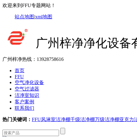
欢迎来到FFU专题网站！
站点地图
|
xml地图
广州梓净净化设备
广州梓净热线：
13928758616
首页
FFU
空气净化设备
空气过滤器
洁净室知识
客户案例
联系我们
热门关键词：
FFU
风淋室
洁净棚
千级洁净棚
万级洁净棚
亚克力