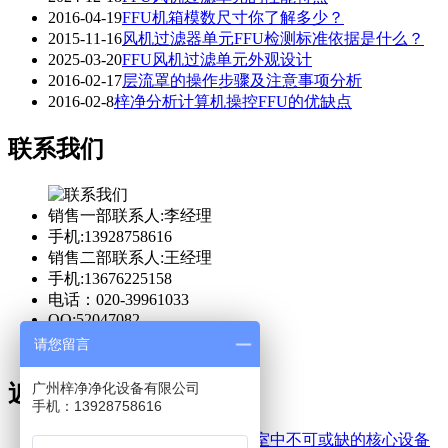
2016-04-19
FFU机箱模数尺寸你了解多少？
2015-11-16
风机过滤器单元FFU检测标准依据是什么？
2025-03-20
FFU风机过滤单元外观设计
2016-02-17
层流罩的操作步骤及注意事项分析
2016-02-8
梓净分析计算机操控FFU的优缺点
联系我们
销售一部联系人:李经理
手机:13928758616
销售二部联系人:王经理
手机:13676225158
电话：020-39961033
QQ:52047082
请您留言
广州梓净净化设备有限公司
近期文章
手机：13928758616
FFU高效空气净化单元是洁净室中不可或缺的核心设备