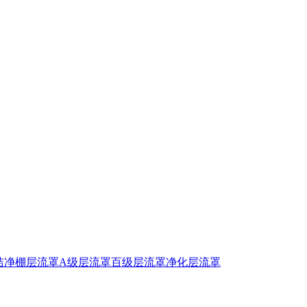
洁净棚
层流罩
A级层流罩
百级层流罩
净化层流罩