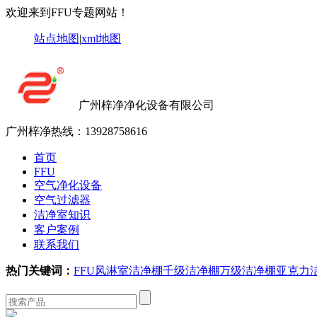
欢迎来到FFU专题网站！
站点地图
|
xml地图
广州梓净净化设备有限公司
广州梓净热线：
13928758616
首页
FFU
空气净化设备
空气过滤器
洁净室知识
客户案例
联系我们
热门关键词：
FFU
风淋室
洁净棚
千级洁净棚
万级洁净棚
亚克力