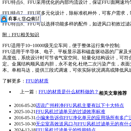
FFU特点6、FFU采用优化的内部均流设计，保证FFU面网速均
FFU特点7、FFU可多元化设计，除标准机种外，可客户需求
FFU特点8、FFU可以选择功能多样的配件，如进风口初效过
附：FFU相关知识
FFU适用于10~10000级无尘车间，便于整体运行集中控制;
FFU适用于半导体、电子、平板显示器和磁盘驱动器的厂家
高度低，系统设计时可节省气室空间。轻量化结构设计，可符合各厂家
定。金属结构顺风道内胆，永不老化.杜绝二次污染产生，表面
本。单相马达，提供三段式调速，可依实际状况调高或降低风
了解更多：
FFU的材质
上一篇：
FFU的材质是什么材料做的？
相关文章推荐
2016-05-20
话说广州梓净FFU风机主要有以下十大特点
2025-10-21
FFU风机过滤单元的过滤效率标准
2016-05-31
小编来告诉你FFU净化单元的应用场所有多广
2015-10-30
无尘室高效送风口与FFU风机过滤单元的有什
2024-12-18
FFU风机过滤单元的性能特点